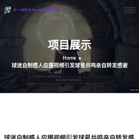
项目展示
Home
球迷自制感人应援视频引发球星共鸣亲自转发感谢
球迷自制感人应援视频引发球星共鸣亲自转发感