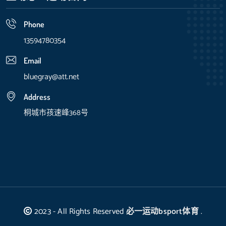
Phone
13594780354
Email
bluegray@att.net
Address
桐城市孩速峰368号
2023 - All Rights Reserved
必一运动bsport体育
.