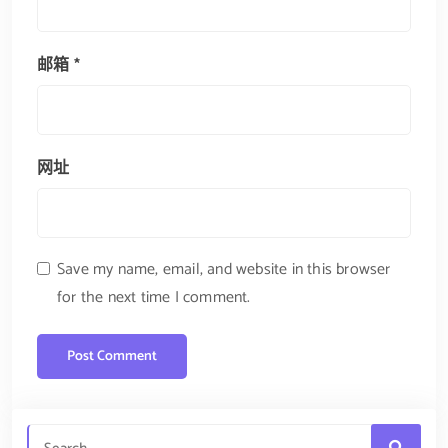
邮箱
*
网址
Save my name, email, and website in this browser
for the next time I comment.