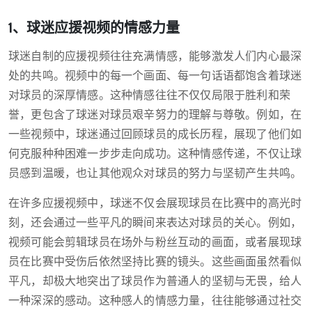
1、球迷应援视频的情感力量
球迷自制的应援视频往往充满情感，能够激发人们内心最深
处的共鸣。视频中的每一个画面、每一句话语都饱含着球迷
对球员的深厚情感。这种情感往往不仅仅局限于胜利和荣
誉，更包含了球迷对球员艰辛努力的理解与尊敬。例如，在
一些视频中，球迷通过回顾球员的成长历程，展现了他们如
何克服种种困难一步步走向成功。这种情感传递，不仅让球
员感到温暖，也让其他观众对球员的努力与坚韧产生共鸣。
在许多应援视频中，球迷不仅会展现球员在比赛中的高光时
刻，还会通过一些平凡的瞬间来表达对球员的关心。例如，
视频可能会剪辑球员在场外与粉丝互动的画面，或者展现球
员在比赛中受伤后依然坚持比赛的镜头。这些画面虽然看似
平凡，却极大地突出了球员作为普通人的坚韧与无畏，给人
一种深深的感动。这种感人的情感力量，往往能够通过社交