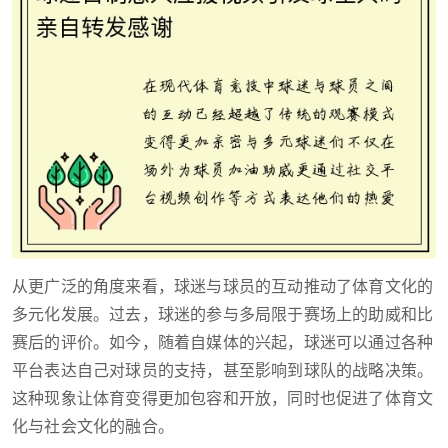
从更广泛的角度来看，球迷与球员的互动推动了体育文化的
多元化发展。过去，球迷的参与多局限于赛场上的助威和比
赛后的评价。如今，随着自媒体的兴起，球迷可以通过各种
平台表达自己对球员的支持，甚至影响到球队的战略决策。
这种现象让体育变得更加包容和开放，同时也促进了体育文
化与社会文化的融合。